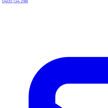
0400 134 298