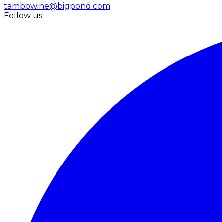
tambowine@bigpond.com
Follow us: