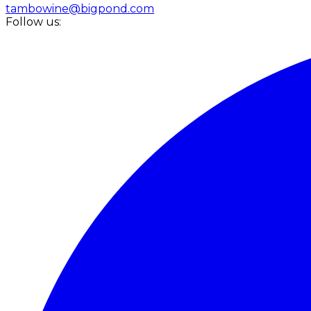
tambowine@bigpond.com
Follow us: