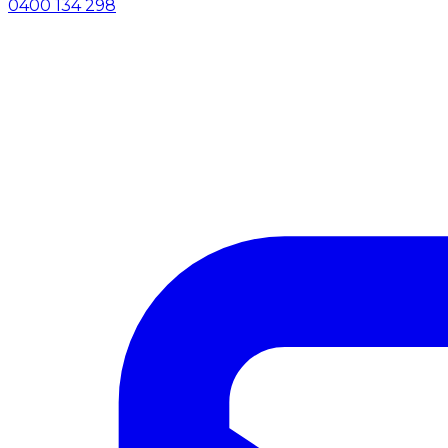
0400 134 298