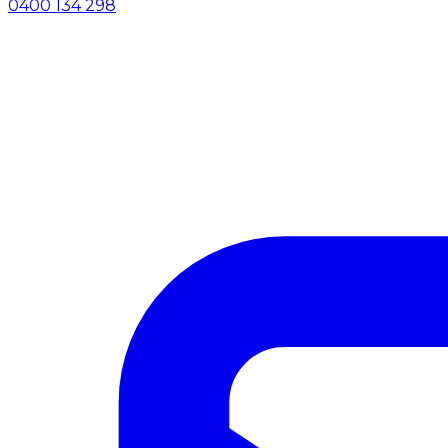
0400 134 298