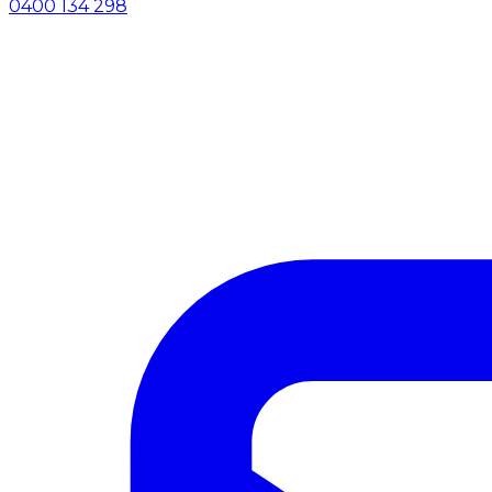
0400 134 298