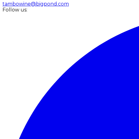
tambowine@bigpond.com
Follow us: