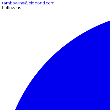
tambowine@bigpond.com
Follow us: