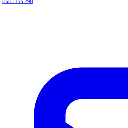
0400 134 298