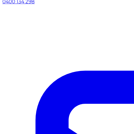
0400 134 298