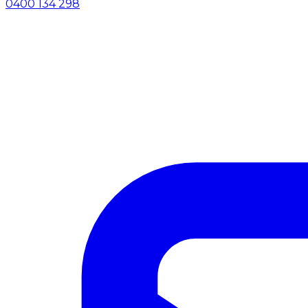
0400 134 298