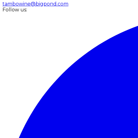
tambowine@bigpond.com
Follow us: