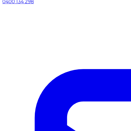
0400 134 298